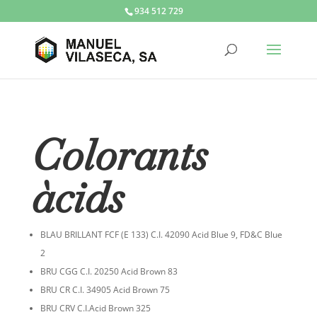
934 512 729
Colorants
àcids
BLAU BRILLANT FCF (E 133) C.I. 42090 Acid Blue 9, FD&C Blue
2
BRU CGG C.I. 20250 Acid Brown 83
BRU CR C.I. 34905 Acid Brown 75
BRU CRV C.I.Acid Brown 325