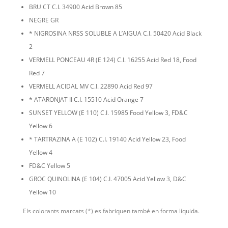
BRU CT C.I. 34900 Acid Brown 85
NEGRE GR
* NIGROSINA NRSS SOLUBLE A L’AIGUA C.I. 50420 Acid Black
2
VERMELL PONCEAU 4R (E 124) C.I. 16255 Acid Red 18, Food
Red 7
VERMELL ACIDAL MV C.I. 22890 Acid Red 97
* ATARONJAT II C.I. 15510 Acid Orange 7
SUNSET YELLOW (E 110) C.I. 15985 Food Yellow 3, FD&C
Yellow 6
* TARTRAZINA A (E 102) C.I. 19140 Acid Yellow 23, Food
Yellow 4
FD&C Yellow 5
GROC QUINOLINA (E 104) C.I. 47005 Acid Yellow 3, D&C
Yellow 10
Els colorants marcats (*) es fabriquen també en forma líquida.