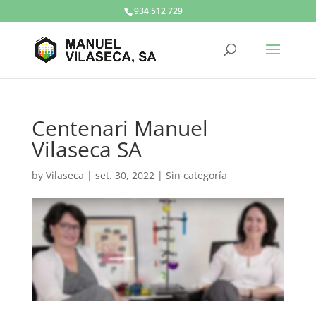
934 512 729
Centenari Manuel
Vilaseca SA
by
Vilaseca
|
set. 30, 2022
|
Sin categoría