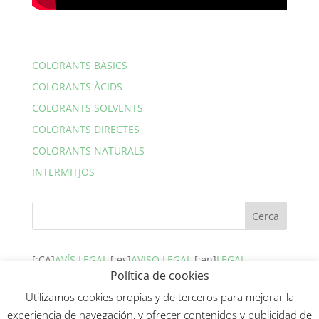
COLORANTS BÀSICS
COLORANTS ÀCIDS
COLORANTS SOLVENTS
COLORANTS DIRECTES
COLORANTS NATURALS
INTERMITJOS
[:CA]
AVÍS LEGAL.
[:es]
AVISO LEGAL.
[:en]
LEGAL
Política de cookies
WARNING.
[:ca]
AVÍS LEGAL.
[:]
Utilizamos cookies propias y de terceros para mejorar la
experiencia de navegación, y ofrecer contenidos y publicidad de